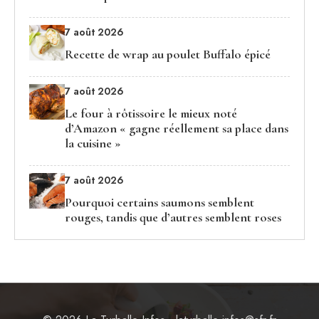
7 août 2026
Recette de wrap au poulet Buffalo épicé
7 août 2026
Le four à rôtissoire le mieux noté
d’Amazon « gagne réellement sa place dans
la cuisine »
7 août 2026
Pourquoi certains saumons semblent
rouges, tandis que d’autres semblent roses