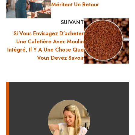
Méritent Un Retour
SUIVANT
Si Vous Envisagez D’acheter
Une Cafetière Avec Moulin
Intégré, Il Y A Une Chose Que
Vous Devez Savoir