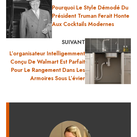
Pourquoi Le Style Démodé Du
Président Truman Ferait Honte
Aux Cocktails Modernes
SUIVANT
L’organisateur Intelligemment
Conçu De Walmart Est Parfait
Pour Le Rangement Dans Les
Armoires Sous L’évier