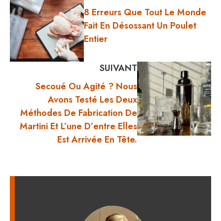
8 Erreurs Que Tout Le Monde
Fait En Désossant Un Poulet
Entier
SUIVANT
Secoué Ou Agité ? Nous
Avons Testé Les Deux
Méthodes De Fabrication De
Martini Et L’une D’entre Elles
Est Arrivée En Tête.