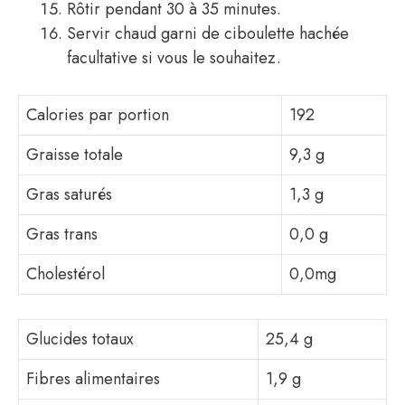
Rôtir pendant 30 à 35 minutes.
Servir chaud garni de ciboulette hachée
facultative si vous le souhaitez.
Calories par portion
192
Graisse totale
9,3 g
Gras saturés
1,3 g
Gras trans
0,0 g
Cholestérol
0,0mg
Glucides totaux
25,4 g
Fibres alimentaires
1,9 g