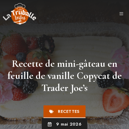
Aller
au
ME
contenu
Recette de mini-gâteau en
feuille de vanille Copycat de
Trader Joe’s
RECETTES
9 mai 2026