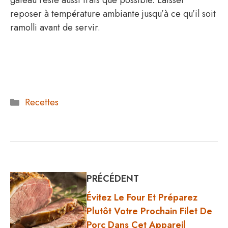
gâteau reste aussi frais que possible. Laisser
reposer à température ambiante jusqu’à ce qu’il soit
ramolli avant de servir.
Catégories
Recettes
PRÉCÉDENT
Évitez Le Four Et Préparez
Plutôt Votre Prochain Filet De
Porc Dans Cet Appareil