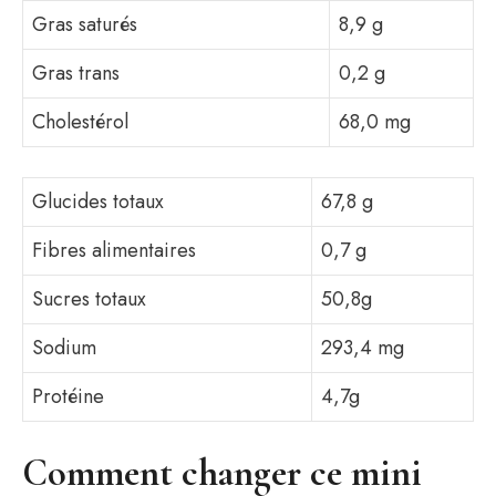
Gras saturés
8,9 g
Gras trans
0,2 g
Cholestérol
68,0 mg
Glucides totaux
67,8 g
Fibres alimentaires
0,7 g
Sucres totaux
50,8g
Sodium
293,4 mg
Protéine
4,7g
Comment changer ce mini