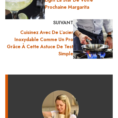
Light La Star De Votre
Prochaine Margarita
SUIVANT
Cuisinez Avec De L’acier
Inoxydable Comme Un Pro
Grâce À Cette Astuce De Test
Simple