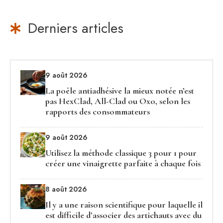
Derniers articles
9 août 2026
La poêle antiadhésive la mieux notée n’est
pas HexClad, All-Clad ou Oxo, selon les
rapports des consommateurs
9 août 2026
Utilisez la méthode classique 3 pour 1 pour
créer une vinaigrette parfaite à chaque fois
8 août 2026
Il y a une raison scientifique pour laquelle il
est difficile d’associer des artichauts avec du