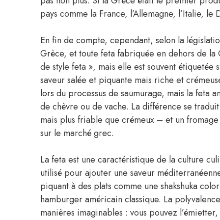
pas non plus. Si la Grèce était le premier pro
pays comme la France, l’Allemagne, l’Italie, le D
En fin de compte, cependant, selon la législation
Grèce, et toute feta fabriquée en dehors de la
de style feta », mais elle est souvent étiquetée
saveur salée et piquante mais riche et crémeuse
lors du processus de saumurage, mais la feta am
de chèvre ou de vache. La différence se traduit
mais plus friable que crémeux – et un fromage 
sur le marché grec.
La feta est une caractéristique de la culture c
utilisé pour ajouter une saveur méditerranéenn
piquant à des plats comme une shakshuka coloré
hamburger américain classique. La polyvalence d
manières imaginables : vous pouvez l’émietter, 