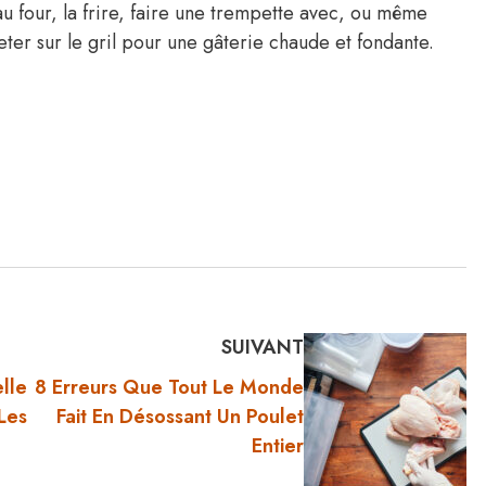
au four, la frire, faire une trempette avec, ou même
eter sur le gril pour une gâterie chaude et fondante.
SUIVANT
lle
8 Erreurs Que Tout Le Monde
 Les
Fait En Désossant Un Poulet
Entier