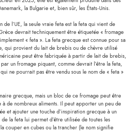
ducteur en 2025, elle est également produite dans des
anemark, la Bulgarie et, bien sûr, les États-Unis.
 de l’UE, la seule vraie feta est la feta qui vient de
 Grèce devrait techniquement être étiquetée « fromage
 simplement « feta ». La feta grecque est connue pour sa
, qui provient du lait de brebis ou de chèvre utilisé
éricaine peut être fabriquée à partir de lait de brebis,
 par un fromage piquant, comme devrait l’être la feta,
qui ne pourrait pas être vendu sous le nom de « feta »
ulinaire grecque, mais un bloc de ce fromage peut être
e à de nombreux aliments. Il peut apporter un peu de
e et ajouter une touche d’inspiration grecque à un
e la feta lui permet d’être utilisée de toutes les
la couper en cubes ou la trancher (le nom signifie