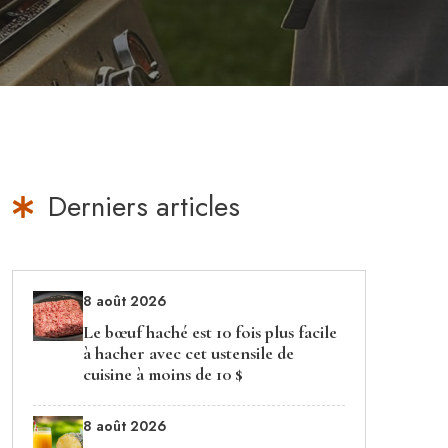
Derniers articles
8 août 2026
Le bœuf haché est 10 fois plus facile
à hacher avec cet ustensile de
cuisine à moins de 10 $
8 août 2026