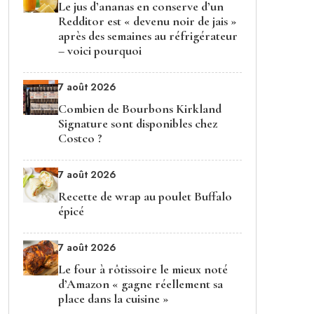
Le jus d’ananas en conserve d’un
Redditor est « devenu noir de jais »
après des semaines au réfrigérateur
– voici pourquoi
7 août 2026
Combien de Bourbons Kirkland
Signature sont disponibles chez
Costco ?
7 août 2026
Recette de wrap au poulet Buffalo
épicé
7 août 2026
Le four à rôtissoire le mieux noté
d’Amazon « gagne réellement sa
place dans la cuisine »