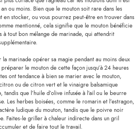
t plus coriace que l’agneau car les moutons dont il est
 1 an ou moins. Bien que le mouton soit rare dans les
ut en stocker, ou vous pourrez peut-être en trouver dans
omme mentionné, cela signifie que le mouton bénéficie
s à tout bon mélange de marinade, qui attendrit
 supplémentaire.
er la marinade opérer sa magie pendant au moins deux
z préparer le mouton de cette façon jusqu’à 24 heures
ntes ont tendance à bien se marier avec le mouton,
itron ou de citron vert et le vinaigre balsamique
andis que l’huile d’olive infusée à l’ail ou le beurre
se. Les herbes boisées, comme le romarin et l’estragon,
ractère ludique du mouton, tandis que le poivre noir
Faites-le griller à chaleur indirecte dans un gril
cumuler et de faire tout le travail.