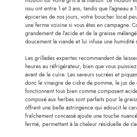
mouton sur votre grill à la maison. Le mouton es
issu ont entre 1 et 3 ans, tandis que l’agneau a
épiceries de nos jours, votre boucher local pe
une ferme voisine si vous êtes en campagne. C
grandement de l’acide et de la graisse mélangé
doucement la viande et lui infuse une humidité
Les grillades expertes recommandent de laiss
heures au réfrigérateur, bien que vous puissie
avant de le cuire. Les saveurs sucrées et piqua
donc le vinaigre de cidre de pomme, le jus de c
fonctionnent tous bien comme composant acide, t
composé aux herbes sont parfaits pour la grais
offrent une belle astringence qui adoucit le ca
fraîchement concassé ajoute une touche nuancée. 
fermé, permettant à la chaleur résiduelle de s’ac