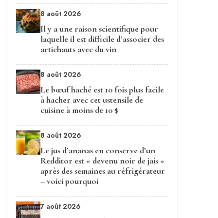
8 août 2026
Il y a une raison scientifique pour
laquelle il est difficile d’associer des
artichauts avec du vin
8 août 2026
Le bœuf haché est 10 fois plus facile
à hacher avec cet ustensile de
cuisine à moins de 10 $
8 août 2026
Le jus d’ananas en conserve d’un
Redditor est « devenu noir de jais »
après des semaines au réfrigérateur
– voici pourquoi
7 août 2026