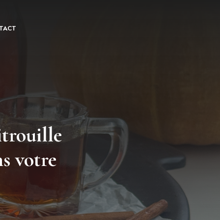
TACT
itrouille
s votre