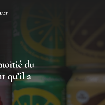
TACT
moitié du
t qu’il a