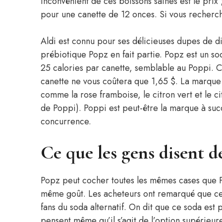
inconvénient de ces boissons saines est le pr
pour une canette de 12 onces. Si vous recherch
Aldi est connu pour ses délicieuses dupes de d
prébiotique Popz en fait partie. Popz est un s
25 calories par canette, semblable au Poppi. C
canette ne vous coûtera que 1,65 $. La marque
comme la rose framboise, le citron vert et le ci
de Poppi). Poppi est peut-être la marque à suc
concurrence.
Ce que les gens disent d
Popz peut cocher toutes les mêmes cases que Pop
même goût. Les acheteurs ont remarqué que ce p
fans du soda alternatif. On dit que ce soda est
pensent même qu’il s’agit de l’option supérieu