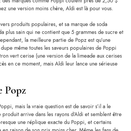
ix ; des marques comme Poppi coûtent près de 2,50 $
ez une version moins chère, Aldi est là pour vous.
ivers produits populaires, et sa marque de soda
oda plus sain qui ne contient que 5 grammes de sucre et
ependant, la meilleure partie de Popz est qu’une
 dupe même toutes les saveurs populaires de Poppi
tron vert cerise (une version de la limeade aux cerises
cès en ce moment, mais Aldi leur lance une sérieuse
e Popz
pi, mais la vraie question est de savoir s’il a le
roduit arrive dans les rayons d’Aldi et semblent être
 presque une réplique exacte du Poppi, et certains
re en raison de son prix moins cher. Même les fans de