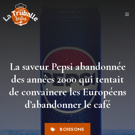
Aller
au
ME
contenu
La saveur Pepsi abandonnée
des années 2000 qui tentait
de convaincre les Européens
d’abandonner le café
BOISSONS