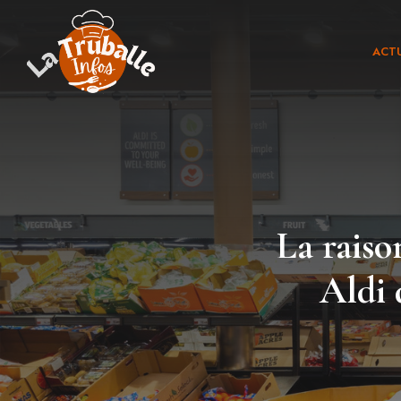
Aller
au
ACTU
contenu
La raiso
Aldi 