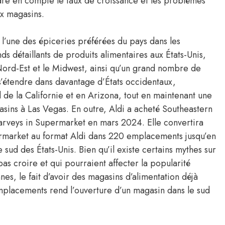
ndre en compte le taux de croissance et les problèmes
x magasins.
l’une des épiceries préférées du pays dans les
nds détaillants de produits alimentaires aux États-Unis,
Nord-Est et le Midwest, ainsi qu’un grand nombre de
s’étendre dans davantage d’États occidentaux,
de la Californie et en Arizona, tout en maintenant une
ins à Las Vegas. En outre, Aldi a acheté Southeastern
rveys in Supermarket en mars 2024. Elle convertira
rmarket au format Aldi dans 220 emplacements jusqu’en
 sud des États-Unis. Bien qu’il existe certains mythes sur
pas croire et qui pourraient affecter la popularité
s, le fait d’avoir des magasins d’alimentation déjà
emplacements rend l’ouverture d’un magasin dans le sud