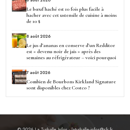
8 août 2026
Le bœuf haché est 10 fois plus facile à
hacher avec cet ustensile de cuisine à moins
de 10 $
8 août 2026
Le jus d’ananas en conserve d’un Redditor
est « devenu noir de jais » après des
semaines au réfrigérateur – voici pourquoi
7 août 2026
Combien de Bourbons Kirkland Signature
sont disponibles chez Costco ?
© 2026 La Turballe Infos - laturballe-infos@sfr.fr