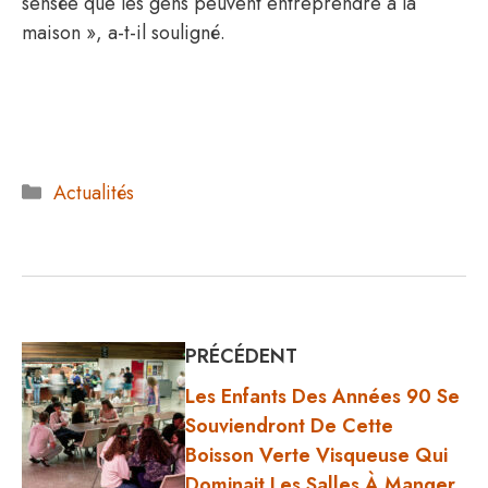
sensée que les gens peuvent entreprendre à la
maison », a-t-il souligné.
Catégories
Actualités
PRÉCÉDENT
Les Enfants Des Années 90 Se
Souviendront De Cette
Boisson Verte Visqueuse Qui
Dominait Les Salles À Manger