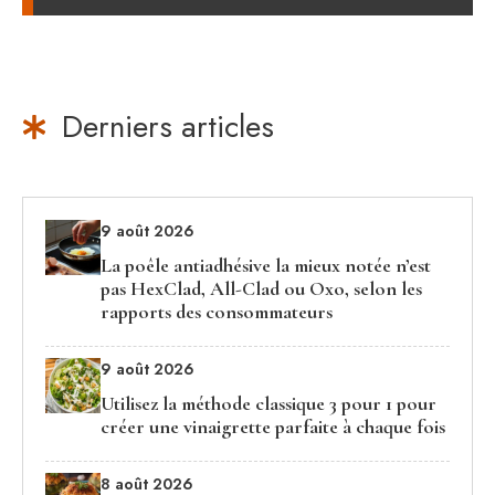
Derniers articles
9 août 2026
La poêle antiadhésive la mieux notée n’est
pas HexClad, All-Clad ou Oxo, selon les
rapports des consommateurs
9 août 2026
Utilisez la méthode classique 3 pour 1 pour
créer une vinaigrette parfaite à chaque fois
8 août 2026