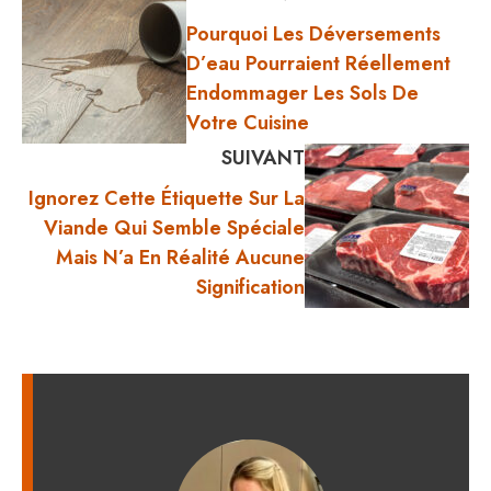
Pourquoi Les Déversements
D’eau Pourraient Réellement
Endommager Les Sols De
Votre Cuisine
SUIVANT
Ignorez Cette Étiquette Sur La
Viande Qui Semble Spéciale
Mais N’a En Réalité Aucune
Signification