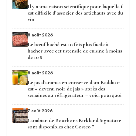
Il y a une raison scientifique pour laquelle il
est difficile d’associer des artichauts avec du
vin
8 août 2026
Le bœuf haché est 10 fois plus facile à
hacher avec cet ustensile de cuisine à moins
de 10 $
8 août 2026
Le jus d’ananas en conserve d’un Redditor
est « devenu noir de jais » après des
semaines au réfrigérateur – voici pourquoi
7 août 2026
Combien de Bourbons Kirkland Signature
sont disponibles chez Costco ?