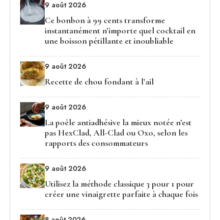
9 août 2026
Ce bonbon à 99 cents transforme
instantanément n’importe quel cocktail en
une boisson pétillante et inoubliable
9 août 2026
Recette de chou fondant à l’ail
9 août 2026
La poêle antiadhésive la mieux notée n’est
pas HexClad, All-Clad ou Oxo, selon les
rapports des consommateurs
9 août 2026
Utilisez la méthode classique 3 pour 1 pour
créer une vinaigrette parfaite à chaque fois
8 août 2026