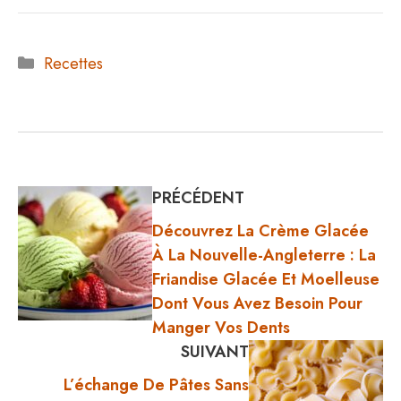
Catégories
Recettes
PRÉCÉDENT
Découvrez La Crème Glacée
À La Nouvelle-Angleterre : La
Friandise Glacée Et Moelleuse
Dont Vous Avez Besoin Pour
Manger Vos Dents
SUIVANT
L’échange De Pâtes Sans