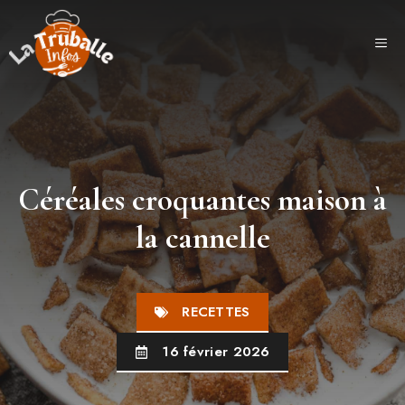
Aller
au
ME
contenu
Céréales croquantes maison à
la cannelle
RECETTES
16 février 2026