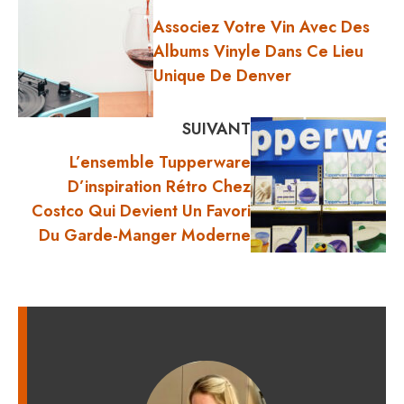
Associez Votre Vin Avec Des
Albums Vinyle Dans Ce Lieu
Unique De Denver
SUIVANT
L’ensemble Tupperware
D’inspiration Rétro Chez
Costco Qui Devient Un Favori
Du Garde-Manger Moderne