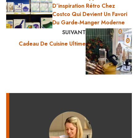
D’inspiration Rétro Chez
Costco Qui Devient Un Favori
Du Garde-Manger Moderne
SUIVANT
Cadeau De Cuisine Ultime