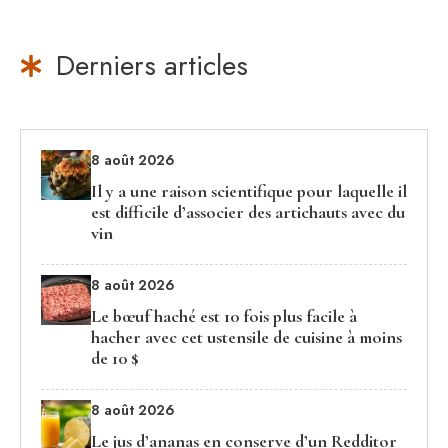
Derniers articles
8 août 2026
Il y a une raison scientifique pour laquelle il
est difficile d’associer des artichauts avec du
vin
8 août 2026
Le bœuf haché est 10 fois plus facile à
hacher avec cet ustensile de cuisine à moins
de 10 $
8 août 2026
Le jus d’ananas en conserve d’un Redditor