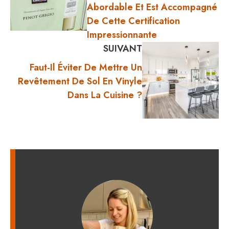
Abordable Et Est Accompagné
De Cette Certification
Impressionnante
SUIVANT
Faut-Il Éviter De Mettre Un
Revêtement De Sol En Vinyle
Dans La Cuisine ?