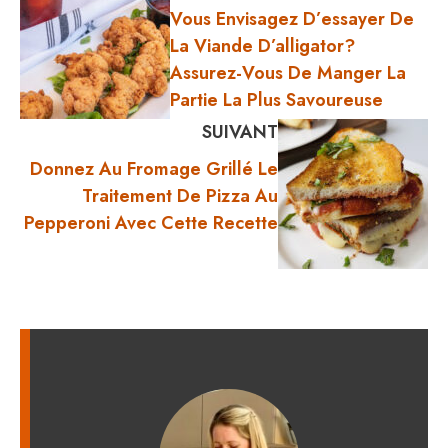
Vous Envisagez D’essayer De
La Viande D’alligator?
Assurez-Vous De Manger La
Partie La Plus Savoureuse
SUIVANT
Donnez Au Fromage Grillé Le
Traitement De Pizza Au
Pepperoni Avec Cette Recette