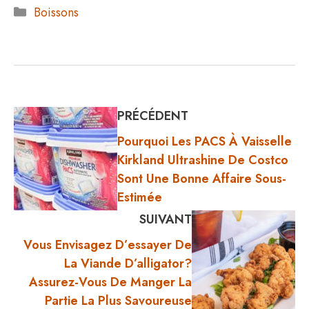
Catégories
Boissons
PRÉCÉDENT
Pourquoi Les PACS À Vaisselle
Kirkland Ultrashine De Costco
Sont Une Bonne Affaire Sous-
Estimée
SUIVANT
Vous Envisagez D’essayer De
La Viande D’alligator?
Assurez-Vous De Manger La
Partie La Plus Savoureuse