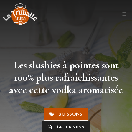
Aller
au
ME
contenu
Les slushies à pointes sont
100% plus rafraîchissantes
avec cette vodka aromatisée
BOISSONS
14 juin 2025