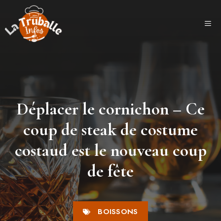
Aller
au
ME
contenu
Déplacer le cornichon – Ce
coup de steak de costume
costaud est le nouveau coup
de fête
BOISSONS