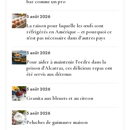
bar comme un pro
5 août 2026
La raison pour laquelle les œufs sont
réfrigérés en Amérique – et pourquoi ce
n’est pas nécessaire dans d’autres pays
5 août 2026
Pour aider à maintenir l’ordre dans la
prison d’Alcatraz, ces délicieux repas ont
été servis aux détenus
5 août 2026
Granita aux bleuets et au citron
5 août 2026
Peluches de guimauve maison