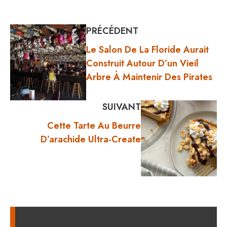
PRÉCÉDENT
Le Salon De La Floride Aurait
Construit Autour D’un Vieil
Arbre À Maintenir Des Pirates
SUIVANT
Cette Tarte Au Beurre
D’arachide Ultra-Create