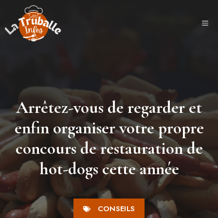
Aller
au
ME
contenu
Arrêtez-vous de regarder et
enfin organiser votre propre
concours de restauration de
hot-dogs cette année
CONSEILS